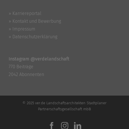
» Karriereportal
» Kontakt und Bewerbung
» Impressum
» Datenschutzerklärung
Instagram @verdelandschaft
770 Beiträge
2042 Abonnenten
© 2025 ver.de Landschaftsarchitekten Stadtplaner
Partnerschaftsgesellschaft mbB
Facebook
Instagram
LinkedIn