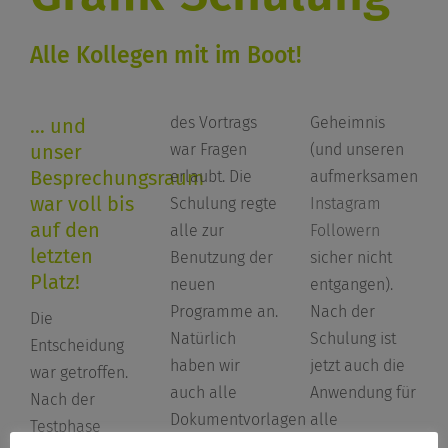
Alle Kollegen mit im Boot!
des Vortrags
Geheimnis
… und
unser
war Fragen
(und unseren
Besprechungsraum
erlaubt. Die
aufmerksamen
war voll bis
Schulung regte
Instagram
auf den
alle zur
Followern
letzten
Benutzung der
sicher nicht
Platz!
neuen
entgangen).
Programme an.
Nach der
Die
Natürlich
Schulung ist
Entscheidung
haben wir
jetzt auch die
war getroffen.
auch alle
Anwendung für
Nach der
Dokumentvorlagen
alle
Testphase
in der neuen
Mitarbeiter