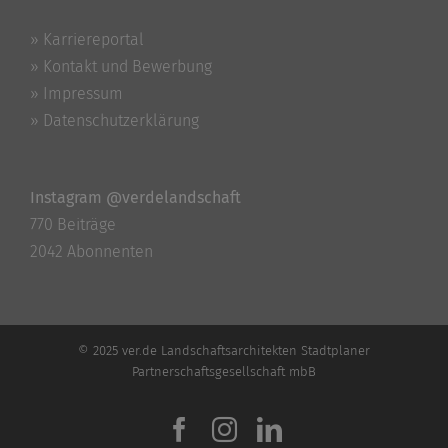
» Karriereportal
» Kontakt und Bewerbung
» Impressum
» Datenschutzerklärung
Instagram @verdelandschaft
770 Beiträge
2042 Abonnenten
© 2025 ver.de Landschaftsarchitekten Stadtplaner
Partnerschaftsgesellschaft mbB
Facebook
Instagram
LinkedIn