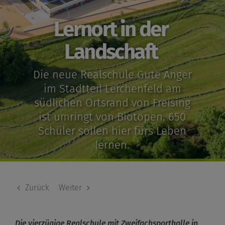
Lernort in der
Landschaft
Die neue Realschule Gute Änger
im Stadtteil Lerchenfeld am
südlichen Ortsrand von Freising
ist umringt von Biotopen. 650
Schüler sollen hier fürs Leben
lernen.
Zurück
Weiter
Die vierzügige Realschule mit Zweifachsporthalle in