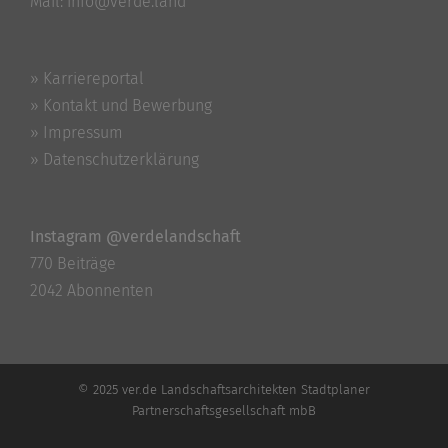
Mail:
info@verde.land
» Karriereportal
» Kontakt und Bewerbung
» Impressum
» Datenschutzerklärung
Instagram @verdelandschaft
770 Beiträge
2042 Abonnenten
© 2025 ver.de Landschaftsarchitekten Stadtplaner
Partnerschaftsgesellschaft mbB