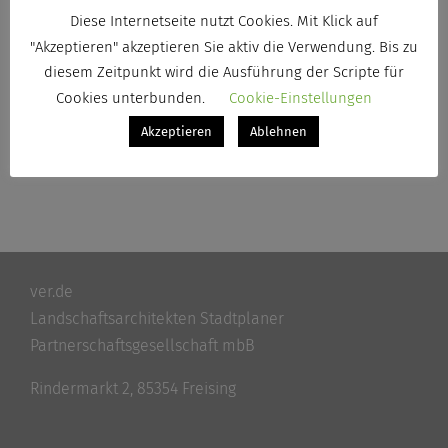
Diese Internetseite nutzt Cookies. Mit Klick auf
"Akzeptieren" akzeptieren Sie aktiv die Verwendung. Bis zu
diesem Zeitpunkt wird die Ausführung der Scripte für
Vom Wort zum Ort
Cookies unterbunden.
Cookie-Einstellungen
Akzeptieren
Ablehnen
ver.de
Landschaftsarchitekten Stadtplaner
Partnerschaftsgesellschaft mbB
Rindermarkt 2, 85354 Freising