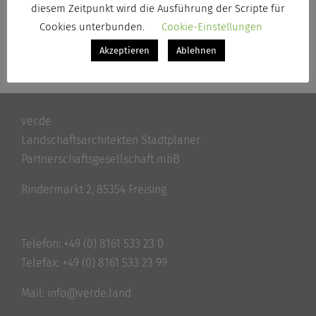
diesem Zeitpunkt wird die Ausführung der Scripte für
Cookies unterbunden.
Cookie-Einstellungen
Akzeptieren
Ablehnen
ver.de
Landschaftsarchitekten Stadtplaner
Partnerschaftsgesellschaft mbB
Rindermarkt 2, 85354 Freising
Telefon:
+49 (0) 8161 533 23 0
Telefax: +49 (0) 8161 533 23 99
Mail:
info@verde.land