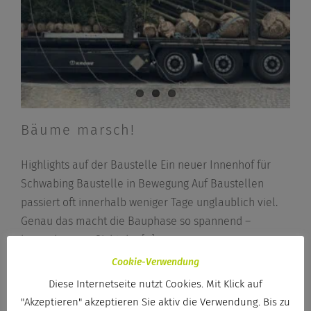
Bäume marsch!
Highlights auf der Baustelle Ein neuer Innenhof für
Schwabing Baustelle in Bewegung Auf Baustellen
passiert oft innerhalb weniger Tage unglaublich viel.
Genau das macht die Bauphase so spannend –
besonders aus Sicht der
[...]
Cookie-Verwendung
Diese Internetseite nutzt Cookies. Mit Klick auf
Von
Paulina Grotz
|
26. Juni 2026
|
Büro
,
Projekt
"Akzeptieren" akzeptieren Sie aktiv die Verwendung. Bis zu
Weiterlesen