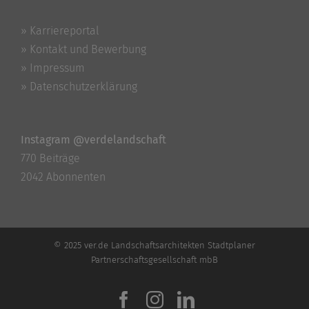
» Karriereportal
» Kontakt und Bewerbung
» Impressum
» Datenschutzerklärung
Instagram @verdelandschaft
770 Beiträge
2042 Abonnenten
© 2025 ver.de Landschaftsarchitekten Stadtplaner
Partnerschaftsgesellschaft mbB
Facebook
Instagram
LinkedIn