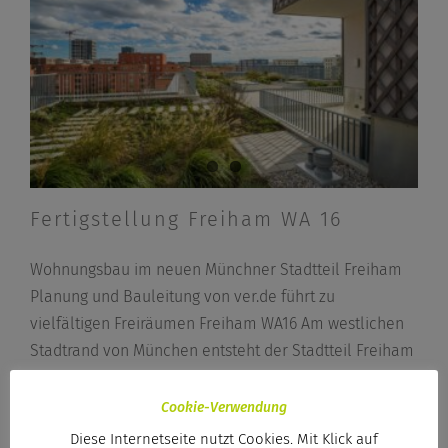
Fertigstellung Freiham WA 16
Wohnungsbau im neuen Münchner Stadtteil Freiham
Planung und Bauleitung von ver.de führt zu
vielfältigen Freiräumen Freiham WA16 Am westlichen
Stadtrand von München entsteht der Stadtteil Freiham
Nord, wovon unser Projekt mit 8.565 Quadratmetern
[...]
Cookie-Verwendung
Diese Internetseite nutzt Cookies. Mit Klick auf