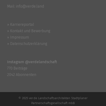
Mail:
info@verde.land
» Karriereportal
» Kontakt und Bewerbung
» Impressum
» Datenschutzerklärung
Instagram @verdelandschaft
770 Beiträge
2042 Abonnenten
© 2025 ver.de Landschaftsarchitekten Stadtplaner
Partnerschaftsgesellschaft mbB