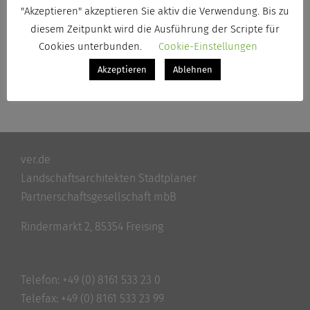
"Akzeptieren" akzeptieren Sie aktiv die Verwendung. Bis zu
Von
Kerstin Schwarz
|
9. Dezember 2025
|
Projekt
diesem Zeitpunkt wird die Ausführung der Scripte für
Weiterlesen
Cookies unterbunden.
Cookie-Einstellungen
Akzeptieren
Ablehnen
ver.de
Landschaftsarchitekten Stadtplaner
Partnerschaftsgesellschaft mbB
Rindermarkt 2, 85354 Freising
Telefon:
+49 (0) 8161 533 23 0
Telefax: +49 (0) 8161 533 23 99