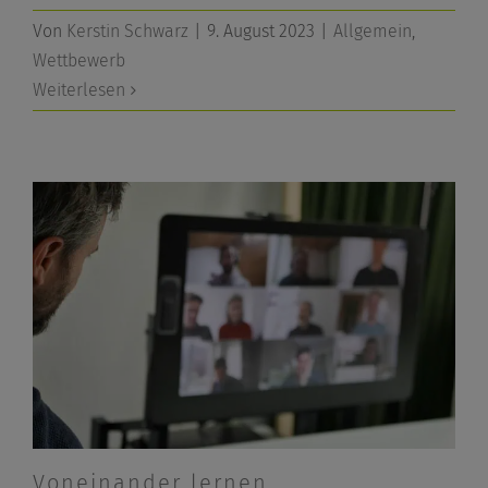
Von
Kerstin Schwarz
|
9. August 2023
|
Allgemein
,
Wettbewerb
Weiterlesen
Voneinander lernen