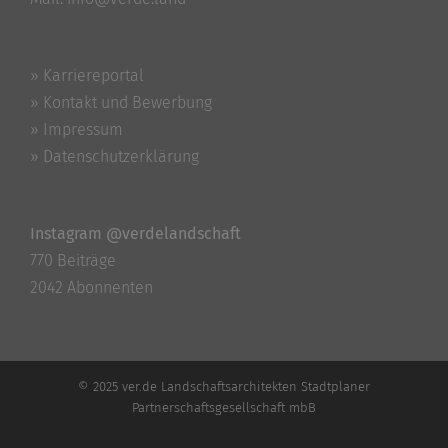
» Karriereportal
» Kontakt und Bewerbung
» Impressum
» Datenschutzerklärung
Instagram @verdelandschaft
770 Beiträge
2042 Abonnenten
© 2025 ver.de Landschaftsarchitekten Stadtplaner
Partnerschaftsgesellschaft mbB