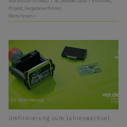
Von
Kerstin Schwarz
|
16. Oktober 2020
|
Kreatives
,
Projekt
,
Vergabeverfahren
Weiterlesen
Umfirmierung zum Jahreswechsel