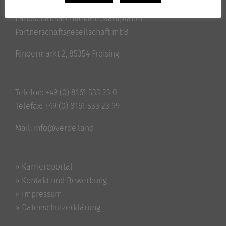
ver.de
Landschaftsarchitekten Stadtplaner
Partnerschaftsgesellschaft mbB
Rindermarkt 2, 85354 Freising
Telefon:
+49 (0) 8161 533 23 0
Telefax: +49 (0) 8161 533 23 99
Mail:
info@verde.land
» Karriereportal
» Kontakt und Bewerbung
» Impressum
» Datenschutzerklärung