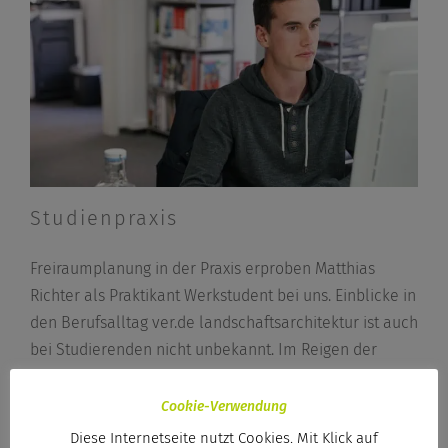
Studienpraxis
Freiraumplanung in der Praxis erproben Matthias
Richter als Praktikant Werkstudent bei uns. Einblicke in
den Berufsalltag ver.de landschaftsarchitektur ist auch
bei Studierenden nicht unbekannt. Im Reigen der
Bewerberinnen und Bewerber hatte im
Wintersemester
[...]
Cookie-Verwendung
Diese Internetseite nutzt Cookies. Mit Klick auf