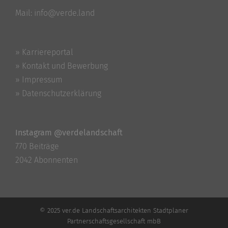
Mail:
info@verde.land
» Karriereportal
» Kontakt und Bewerbung
» Impressum
» Datenschutzerklärung
Instagram @verdelandschaft
770 Beiträge
2042 Abonnenten
© 2025 ver.de Landschaftsarchitekten Stadtplaner
Partnerschaftsgesellschaft mbB