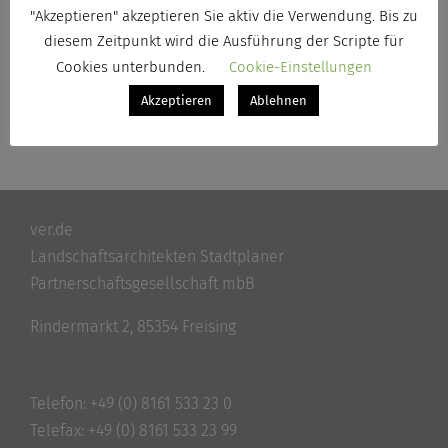
"Akzeptieren" akzeptieren Sie aktiv die Verwendung. Bis zu
Von
Kerstin Schwarz
|
15. April 2020
|
Team
diesem Zeitpunkt wird die Ausführung der Scripte für
Weiterlesen
Cookies unterbunden.
Cookie-Einstellungen
Akzeptieren
Ablehnen
ver.de
Landschaftsarchitekten Stadtplaner
Partnerschaftsgesellschaft mbB
Rindermarkt 2, 85354 Freising
Telefon:
+49 (0) 8161 533 23 0
Telefax: +49 (0) 8161 533 23 99