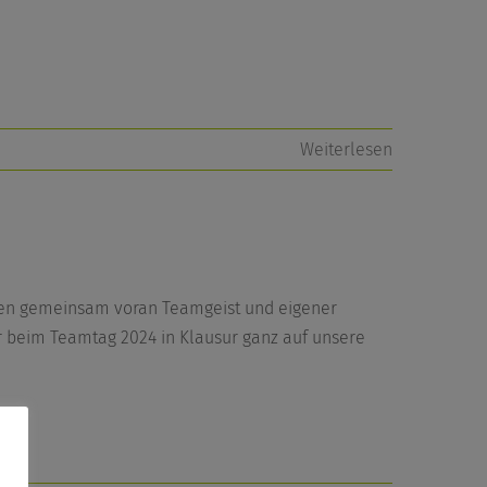
Weiterlesen
een gemeinsam voran Teamgeist und eigener
ar beim Teamtag 2024 in Klausur ganz auf unsere