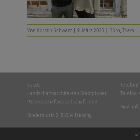
Von
Kerstin Schwarz
|
9. März 2023
|
Büro
,
Team
ver.de
Telefon:
Landschaftsarchitekten Stadtplaner
Telefax: 
Partnerschaftsgesellschaft mbB
Mail:
inf
Rindermarkt 2, 85354 Freising
© 