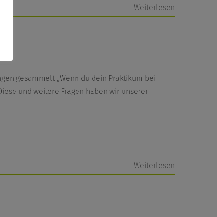
Weiterlesen
d
ungen gesammelt „Wenn du dein Praktikum bei
 Diese und weitere Fragen haben wir unserer
Weiterlesen