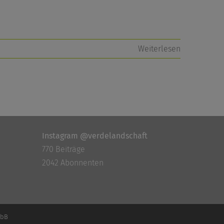
Weiterlesen
Instagram @verdelandschaft
770 Beiträge
2042 Abonnenten
mbB