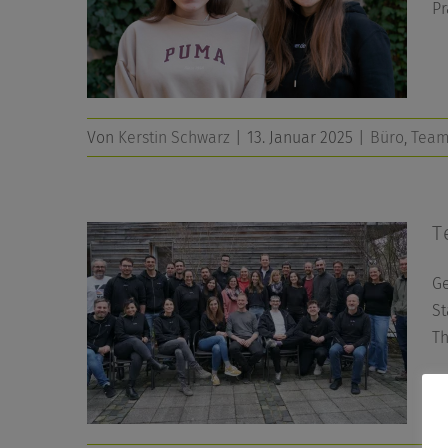
Pr
Von
Kerstin Schwarz
|
13. Januar 2025
|
Büro
,
Tea
T
Ge
St
T