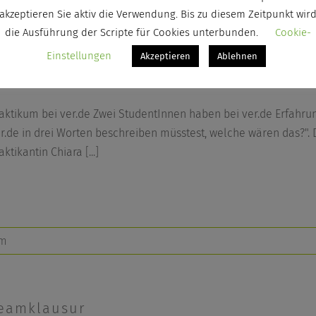
akzeptieren Sie aktiv die Verwendung. Bis zu diesem Zeitpunkt wir
die Ausführung der Scripte für Cookies unterbunden.
Cookie-
Einstellungen
Akzeptieren
Ablehnen
raktikum: Finished!
aktikum bei ver.de Zwei StudentInnen haben bei ver.de Erfahr
r.de in drei Worten beschreiben müsstest, welche wären das?".
aktikantin Chiara
[...]
am
eamklausur