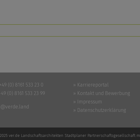
+49 (0) 8161 533 23 0
» Karriereportal
+49 (0) 8161 533 23 99
» Kontakt und Bewerbung
» Impressum
o@verde.land
» Datenschutzerklärung
2025 ver.de Landschaftsarchitekten Stadtplaner Partnerschaftsgesellschaft 