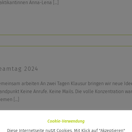
aktikantinnen Anna-Lena
[...]
m
eamtag 2024
meinsam arbeiten An zwei Tagen Klausur bringen wir neue Id
andpunkt Keine Anrufe. Keine Mails. Die volle Konzentration w
hemen
[...]
Cookie-Verwendung
Diese Internetseite nutzt Cookies. Mit Klick auf "Akzeptieren"