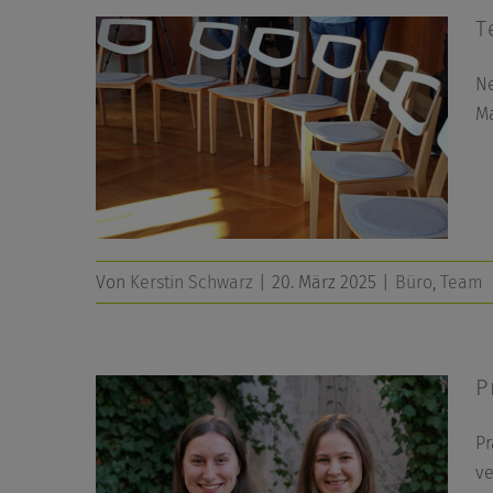
T
Ne
Ma
Von
Kerstin Schwarz
|
20. März 2025
|
Büro
,
Team
P
Pr
ve