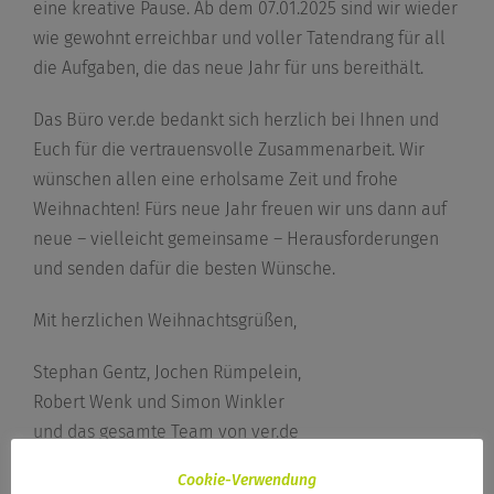
eine kreative Pause. Ab dem 07.01.2025 sind wir wieder
wie gewohnt
erreichbar und voller Tatendrang für all
die Aufgaben, die das neue Jahr für uns bereithält.
Das Büro ver.de bedankt sich herzlich bei Ihnen und
Euch für die vertrauensvolle Zusammenarbeit. Wir
wünschen allen eine erholsame Zeit und frohe
Weihnachten! Fürs neue Jahr freuen wir uns dann auf
neue – vielleicht gemeinsame – Herausforderungen
und senden dafür die besten Wünsche.
Mit herzlichen Weihnachtsgrüßen,
Stephan Gentz, Jochen Rümpelein,
Robert Wenk und Simon Winkler
und das gesamte Team von ver.de
Landschaftsarchitekten Stadtplaner
Cookie-Verwendung