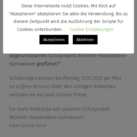
Schätzen und gewinnen
Diese Internetseite nutzt Cookies. Mit Klick auf
"Akzeptieren" akzeptieren Sie aktiv die Verwendung. Bis zu
Unsere diesjährige Weihnachts-Schätzfrage an Sie
diesem Zeitpunkt wird die Ausführung der Scripte für
lautet:
Cookies unterbunden.
Cookie-Einstellungen
„
Wie viele Kletterpflanzen wurden für die
Akzeptieren
Ablehnen
Fassadenbegrünung bei unserem in diesem Jahr
abgeschlossenen
Schulprojekt Wilhelm-Hausenstein-
Gymnasium
gepflanzt?
“
Schätzungen können bis Montag, 13.01.2025 per Mail
an
pr@verde.land
. Unter den richtigen Antworten
verlosen wir ein paar schöne Preise.
Für mehr Eindrücke von unserem Schulprojekt
Wilhelm-Hausenstein-Gymnasium:
Freie Grüne Form