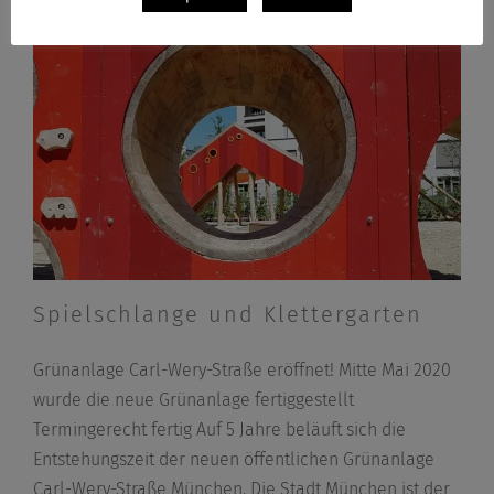
Spielschlange und Klettergarten
Grünanlage Carl-Wery-Straße eröffnet! Mitte Mai 2020
wurde die neue Grünanlage fertiggestellt
Termingerecht fertig Auf 5 Jahre beläuft sich die
Entstehungszeit der neuen öffentlichen Grünanlage
Carl-Wery-Straße München. Die Stadt München ist der