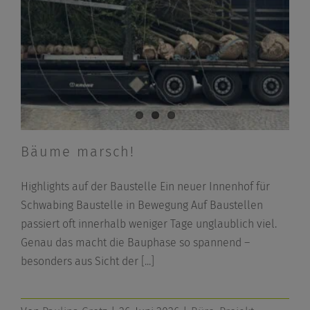
Bäume marsch!
Highlights auf der Baustelle Ein neuer Innenhof für
Schwabing Baustelle in Bewegung Auf Baustellen
passiert oft innerhalb weniger Tage unglaublich viel.
Genau das macht die Bauphase so spannend –
besonders aus Sicht der
[...]