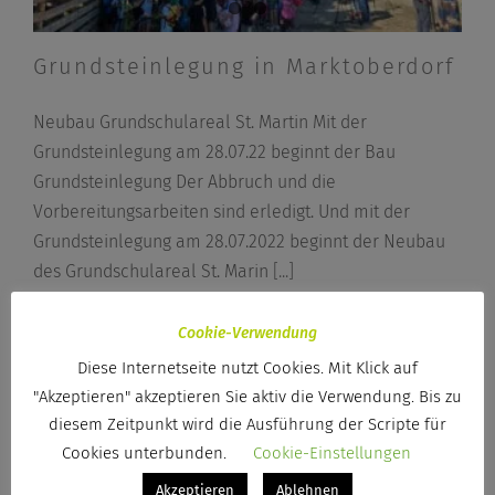
Grundsteinlegung in Marktoberdorf
Neubau Grundschulareal St. Martin Mit der
Grundsteinlegung am 28.07.22 beginnt der Bau
Grundsteinlegung Der Abbruch und die
Vorbereitungsarbeiten sind erledigt. Und mit der
Grundsteinlegung am 28.07.2022 beginnt der Neubau
des Grundschulareal St. Marin
[...]
Cookie-Verwendung
Von
Kerstin Schwarz
|
15. August 2022
|
Projekt
,
Diese Internetseite nutzt Cookies. Mit Klick auf
Wettbewerb
"Akzeptieren" akzeptieren Sie aktiv die Verwendung. Bis zu
Weiterlesen
diesem Zeitpunkt wird die Ausführung der Scripte für
Cookies unterbunden.
Cookie-Einstellungen
Akzeptieren
Ablehnen